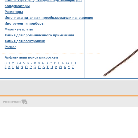
Комплектующие для аудио/видеоаппаратуры
Конденсаторы
Резисторы
Источники питания и преобразователи напряжения
Инструмент и приборы
Макетные платы
Химия для промышленного применения
Химия для электроники
Разное
……………………………………………………………………………
Алфавитный поиск микросхем
0
1
2
3
4
5
6
7
8
9
A
B
C
D
E
F
G
H
I
J
K
L
M
N
O
P
Q
R
S
T
U
V
W
X
Y
Z