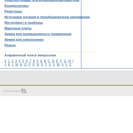
Комплектующие для аудио/видеоаппаратуры
Конденсаторы
Резисторы
Источники питания и преобразователи напряжения
Инструмент и приборы
Макетные платы
Химия для промышленного применения
Химия для электроники
Разное
……………………………………………………………………………
Алфавитный поиск микросхем
0
1
2
3
4
5
6
7
8
9
A
B
C
D
E
F
G
H
I
J
K
L
M
N
O
P
Q
R
S
T
U
V
W
X
Y
Z