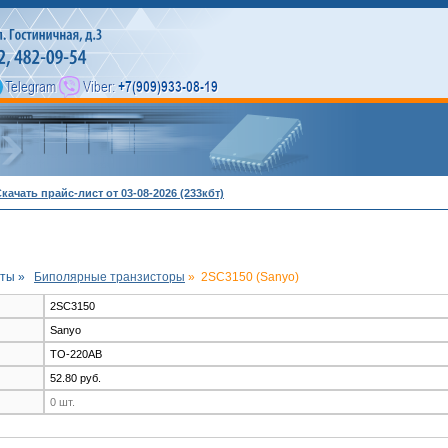
качать прайс-лист от 03-08-2026 (233кбт)
ты »
Биполярные транзисторы
»
2SC3150 (Sanyo)
2SC3150
Sanyo
TO-220AB
52.80 руб.
0 шт.