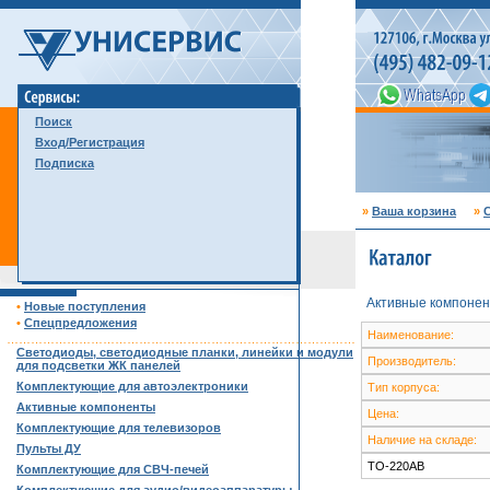
Поиск
Вход/Регистрация
Подписка
»
Ваша корзина
»
С
Активные компонен
•
Новые поступления
•
Спецпредложения
Наименование:
……………………………………………………………………………
Светодиоды, светодиодные планки, линейки и модули
Производитель:
для подсветки ЖК панелей
Комплектующие для автоэлектроники
Тип корпуса:
Активные компоненты
Цена:
Комплектующие для телевизоров
Наличие на складе:
Пульты ДУ
TO-220AB
Комплектующие для СВЧ-печей