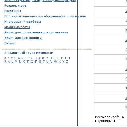
Комплектующие для аудио/видеоаппаратуры
К
Конденсаторы
Резисторы
К
Источники питания и преобразователи напряжения
К
Инструмент и приборы
Макетные платы
К
Химия для промышленного применения
Химия для электроники
К
Разное
……………………………………………………………………………
К
Алфавитный поиск микросхем
0
1
2
3
4
5
6
7
8
9
A
B
C
D
E
F
G
H
I
К
J
K
L
M
N
O
P
Q
R
S
T
U
V
W
X
Y
Z
К
К
К
К
К
Всего записей: 14
Страницы:
1