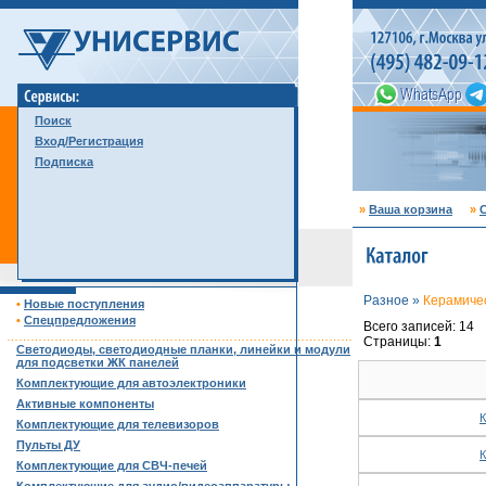
Поиск
Вход/Регистрация
Подписка
»
Ваша корзина
»
С
Разное »
Керамиче
•
Новые поступления
•
Спецпредложения
Всего записей: 14
……………………………………………………………………………
Страницы:
1
Светодиоды, светодиодные планки, линейки и модули
для подсветки ЖК панелей
Комплектующие для автоэлектроники
Активные компоненты
К
Комплектующие для телевизоров
Пульты ДУ
К
Комплектующие для СВЧ-печей