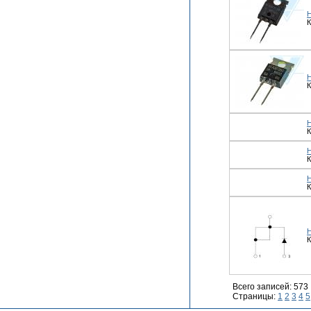
К
К
К
К
К
К
Всего записей: 573
Страницы:
1
2
3
4
5