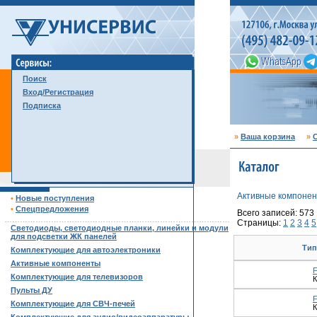
Поиск
Вход/Регистрация
Подписка
»
Ваша корзина
»
С
Активные компоне
•
Новые поступления
•
Спецпредложения
Всего записей: 573
……………………………………………………………………………
Страницы:
1
2
3
4
5
Светодиоды, светодиодные планки, линейки и модули
для подсветки ЖК панелей
Тип
Комплектующие для автоэлектроники
Активные компоненты
Комплектующие для телевизоров
К
Пульты ДУ
Комплектующие для СВЧ-печей
К