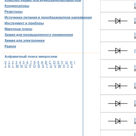
Комплектующие для аудио/видеоаппаратуры
Конденсаторы
К
Резисторы
Источники питания и преобразователи напряжения
К
Инструмент и приборы
Макетные платы
Химия для промышленного применения
К
Химия для электроники
Разное
……………………………………………………………………………
Алфавитный поиск микросхем
0
1
2
3
4
5
6
7
8
9
A
B
C
D
E
F
G
H
I
J
K
L
M
N
O
P
Q
R
S
T
U
V
W
X
Y
Z
К
К
К
К