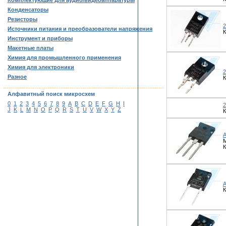
Комплектующие для аудио/видеоаппаратуры
Конденсаторы
Резисторы
Источники питания и преобразователи напряжения
К
Инструмент и приборы
Макетные платы
Химия для промышленного применения
Химия для электроники
Разное
К
……………………………………………………………………………
Алфавитный поиск микросхем
0
1
2
3
4
5
6
7
8
9
A
B
C
D
E
F
G
H
I
J
K
L
M
N
O
P
Q
R
S
T
U
V
W
X
Y
Z
К
М
К
К