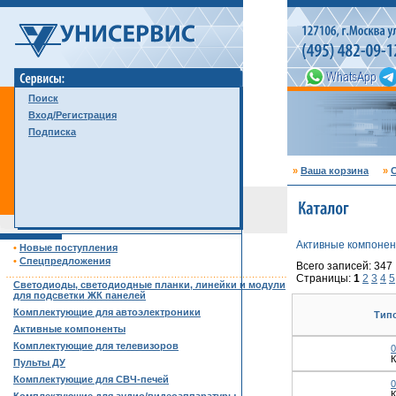
Поиск
Вход/Регистрация
Подписка
»
Ваша корзина
»
С
Активные компоне
•
Новые поступления
•
Спецпредложения
Всего записей: 347
……………………………………………………………………………
Страницы:
1
2
3
4
5
Светодиоды, светодиодные планки, линейки и модули
для подсветки ЖК панелей
Комплектующие для автоэлектроники
Тип
Активные компоненты
Комплектующие для телевизоров
0
К
Пульты ДУ
Комплектующие для СВЧ-печей
0
К