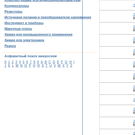
Комплектующие для аудио/видеоаппаратуры
Конденсаторы
Резисторы
Источники питания и преобразователи напряжения
К
Инструмент и приборы
Макетные платы
К
Химия для промышленного применения
Химия для электроники
К
Разное
……………………………………………………………………………
К
Алфавитный поиск микросхем
0
1
2
3
4
5
6
7
8
9
A
B
C
D
E
F
G
H
I
J
K
L
M
N
O
P
Q
R
S
T
U
V
W
X
Y
Z
К
К
К