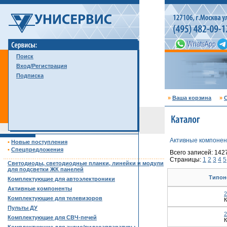
Поиск
Вход/Регистрация
Подписка
»
Ваша корзина
»
С
Активные компоне
•
Новые поступления
•
Спецпредложения
Всего записей: 142
……………………………………………………………………………
Страницы:
1
2
3
4
5
Светодиоды, светодиодные планки, линейки и модули
для подсветки ЖК панелей
Типон
Комплектующие для автоэлектроники
Активные компоненты
Комплектующие для телевизоров
К
Пульты ДУ
Комплектующие для СВЧ-печей
К