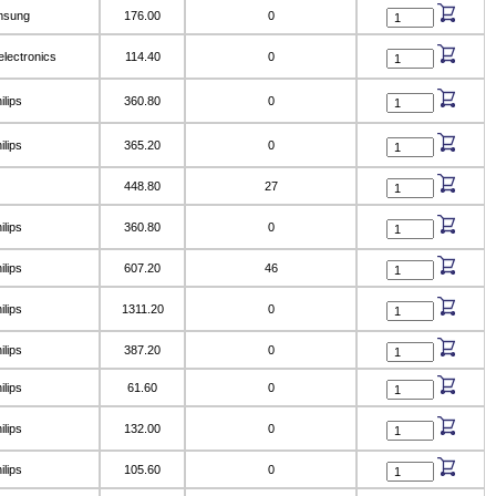
msung
176.00
0
lectronics
114.40
0
ilips
360.80
0
ilips
365.20
0
448.80
27
ilips
360.80
0
ilips
607.20
46
ilips
1311.20
0
ilips
387.20
0
ilips
61.60
0
ilips
132.00
0
ilips
105.60
0