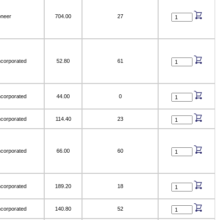
oneer
704.00
27
ncorporated
52.80
61
ncorporated
44.00
0
ncorporated
114.40
23
ncorporated
66.00
60
ncorporated
189.20
18
ncorporated
140.80
52