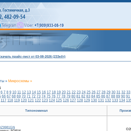
качать прайс-лист от 03-08-2026 (233кбт)
нты »
Микросхемы »
4
6
7
8
9
10
11
12
13
14
15
16
17
18
19
20
21
22
23
24
25
26
27
28
29
30
31
32
33
5
66
67
68
69
70
71
72
73
74
75
76
77
78
79
80
81
82
83
84
85
86
87
88
89
90
91
117
118
119
120
121
122
123
124
125
126
127
128
129
130
131
132
133
134
13
Типономинал
Произ
OZ9981GN
O2
орпус: SOP16