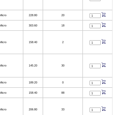
Micro
228.80
20
Micro
303.60
18
Micro
158.40
2
Micro
145.20
30
Micro
189.20
0
Micro
158.40
88
Micro
206.80
33