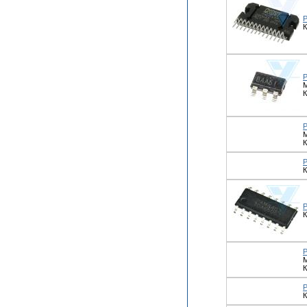
К
М
К
К
К
К
К
К