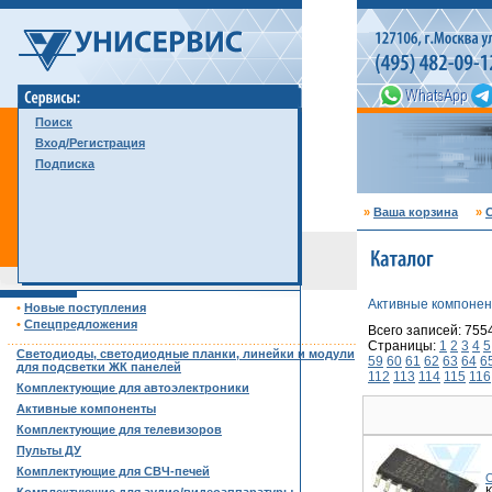
Поиск
Вход/Регистрация
Подписка
»
Ваша корзина
»
С
Активные компоне
•
Новые поступления
•
Спецпредложения
Всего записей: 755
……………………………………………………………………………
Страницы:
1
2
3
4
5
Светодиоды, светодиодные планки, линейки и модули
59
60
61
62
63
64
6
для подсветки ЖК панелей
112
113
114
115
116
Комплектующие для автоэлектроники
Активные компоненты
Комплектующие для телевизоров
Пульты ДУ
Комплектующие для СВЧ-печей
К