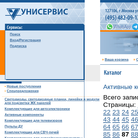
Поиск
Вход/Регистрация
Подписка
»
Ваша корзина
»
С
Активные 
•
Новые поступления
•
Спецпредложения
……………………………………………………………………………
Всего запи
Светодиоды, светодиодные планки, линейки и модули
для подсветки ЖК панелей
Страницы:
Комплектующие для автоэлектроники
22
23
24
2
Активные компоненты
43
44
45
4
Комплектующие для телевизоров
64
65
66
6
Пульты ДУ
Комплектующие для СВЧ-печей
85
86
87
8