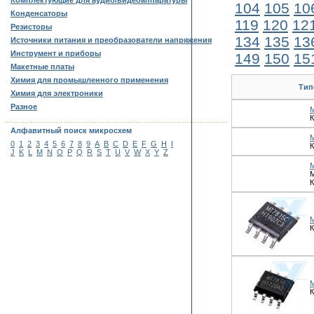
Комплектующие для аудио/видеоаппаратуры
104
105
10
Конденсаторы
119
120
12
Резисторы
134
135
13
Источники питания и преобразователи напряжения
Инструмент и приборы
149
150
15
Макетные платы
Химия для промышленного применения
Тип
Химия для электроники
Разное
К
……………………………………………………………………………
Алфавитный поиск микросхем
0
1
2
3
4
5
6
7
8
9
A
B
C
D
E
F
G
H
I
К
J
K
L
M
N
O
P
Q
R
S
T
U
V
W
X
Y
Z
М
К
К
К