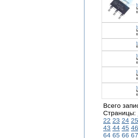
М
К
К
М
К
М
К
М
К
Всего запи
Страницы:
22
23
24
2
43
44
45
4
64
65
66
6