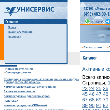
Поиск
Вход/Регистрация
Подписка
»
Ваша корзина
»
С
Активные к
•
Новые поступления
•
Спецпредложения
Всего запис
……………………………………………………………………………
Светодиоды, светодиодные планки, линейки и модули
Страницы:
для подсветки ЖК панелей
Комплектующие для автоэлектроники
23
24
25
26
Активные компоненты
45
46
47
48
Комплектующие для телевизоров
67
68
69
70
Пульты ДУ
89
90
91
92
Комплектующие для СВЧ-печей