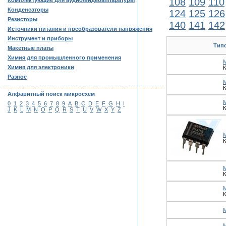
108
109
110
Комплектующие для аудио/видеоаппаратуры
Конденсаторы
124
125
126
Резисторы
140
141
142
Источники питания и преобразователи напряжения
Инструмент и приборы
Тип
Макетные платы
Химия для промышленного применения
Химия для электроники
К
Разное
……………………………………………………………………………
К
Алфавитный поиск микросхем
0
1
2
3
4
5
6
7
8
9
A
B
C
D
E
F
G
H
I
К
J
K
L
M
N
O
P
Q
R
S
T
U
V
W
X
Y
Z
К
К
К