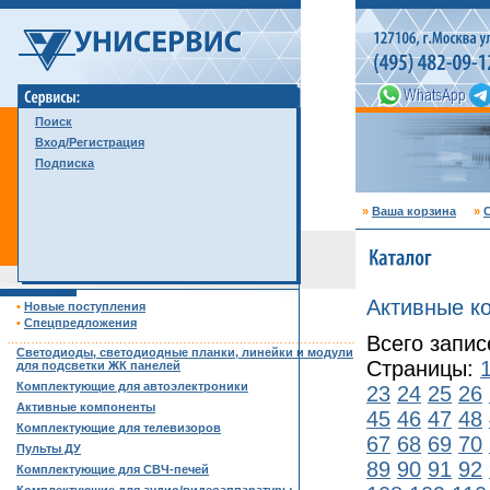
Поиск
Вход/Регистрация
Подписка
»
Ваша корзина
»
С
Активные к
•
Новые поступления
•
Спецпредложения
Всего запис
……………………………………………………………………………
Светодиоды, светодиодные планки, линейки и модули
Страницы:
для подсветки ЖК панелей
Комплектующие для автоэлектроники
23
24
25
26
Активные компоненты
45
46
47
48
Комплектующие для телевизоров
67
68
69
70
Пульты ДУ
89
90
91
92
Комплектующие для СВЧ-печей