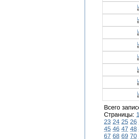
К
К
К
К
К
К
К
К
Всего запис
Страницы:
23
24
25
26
45
46
47
48
67
68
69
70