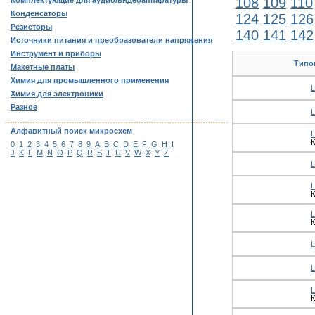
108
109
110
Комплектующие для аудио/видеоаппаратуры
Конденсаторы
124
125
126
Резисторы
140
141
142
Источники питания и преобразователи напряжения
Инструмент и приборы
Типо
Макетные платы
Химия для промышленного применения
Химия для электроники
Разное
……………………………………………………………………………
Алфавитный поиск микросхем
К
0
1
2
3
4
5
6
7
8
9
A
B
C
D
E
F
G
H
I
J
K
L
M
N
O
P
Q
R
S
T
U
V
W
X
Y
Z
К
К
К