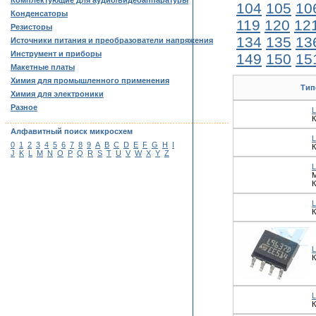
Комплектующие для аудио/видеоаппаратуры
104
105
10
Конденсаторы
119
120
12
Резисторы
134
135
13
Источники питания и преобразователи напряжения
Инструмент и приборы
149
150
15
Макетные платы
Химия для промышленного применения
Тип
Химия для электроники
Разное
……………………………………………………………………………
Алфавитный поиск микросхем
L
0
1
2
3
4
5
6
7
8
9
A
B
C
D
E
F
G
H
I
К
J
K
L
M
N
O
P
Q
R
S
T
U
V
W
X
Y
Z
М
К
К
К
К