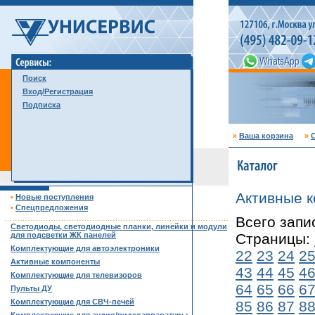
Поиск
Вход/Регистрация
Подписка
»
Ваша корзина
»
С
Активные 
•
Новые поступления
•
Спецпредложения
……………………………………………………………………………
Всего запи
Светодиоды, светодиодные планки, линейки и модули
для подсветки ЖК панелей
Страницы:
Комплектующие для автоэлектроники
22
23
24
2
Активные компоненты
43
44
45
4
Комплектующие для телевизоров
64
65
66
6
Пульты ДУ
Комплектующие для СВЧ-печей
85
86
87
8