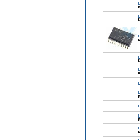
L
К
L
К
L
К
К
L
К
L
L
К
К
К