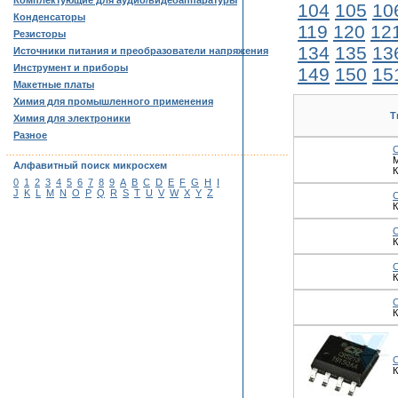
Комплектующие для аудио/видеоаппаратуры
104
105
10
Конденсаторы
119
120
12
Резисторы
134
135
13
Источники питания и преобразователи напряжения
Инструмент и приборы
149
150
15
Макетные платы
Химия для промышленного применения
Т
Химия для электроники
Разное
……………………………………………………………………………
М
Алфавитный поиск микросхем
К
0
1
2
3
4
5
6
7
8
9
A
B
C
D
E
F
G
H
I
J
K
L
M
N
O
P
Q
R
S
T
U
V
W
X
Y
Z
К
К
К
К
К