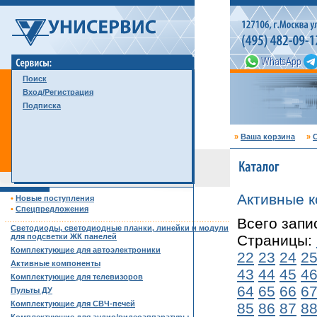
Поиск
Вход/Регистрация
Подписка
»
Ваша корзина
»
С
Активные 
•
Новые поступления
•
Спецпредложения
……………………………………………………………………………
Всего запи
Светодиоды, светодиодные планки, линейки и модули
для подсветки ЖК панелей
Страницы:
Комплектующие для автоэлектроники
22
23
24
2
Активные компоненты
43
44
45
4
Комплектующие для телевизоров
64
65
66
6
Пульты ДУ
Комплектующие для СВЧ-печей
85
86
87
8