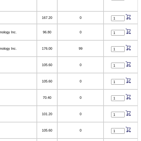
167.20
0
nology Inc.
96.80
0
nology Inc.
176.00
99
105.60
0
105.60
0
70.40
0
101.20
0
105.60
0