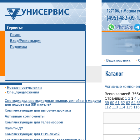
Поиск
Вход/Регистрация
Подписка
»
Ваша корзина
»
С
Активные компоне
•
Новые поступления
•
Спецпредложения
Всего записей: 755
……………………………………………………………………………
Страницы:
1
2
3
4
5
Светодиоды, светодиодные планки, линейки и модули
59
60
61
62
63
64
6
для подсветки ЖК панелей
112
113
114
115
116
Комплектующие для автоэлектроники
Активные компоненты
Комплектующие для телевизоров
Пульты ДУ
2
Комплектующие для СВЧ-печей