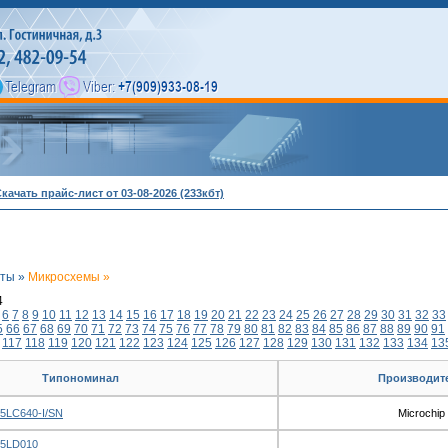
качать прайс-лист от 03-08-2026 (233кбт)
нты »
Микросхемы »
4
6
7
8
9
10
11
12
13
14
15
16
17
18
19
20
21
22
23
24
25
26
27
28
29
30
31
32
33
5
66
67
68
69
70
71
72
73
74
75
76
77
78
79
80
81
82
83
84
85
86
87
88
89
90
91
117
118
119
120
121
122
123
124
125
126
127
128
129
130
131
132
133
134
13
Типономинал
Производит
5LC640-I/SN
Microchip
25LD010