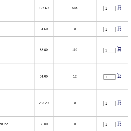
127.60
544
61.60
0
88.00
119
61.60
12
233.20
0
on Inc.
66.00
0