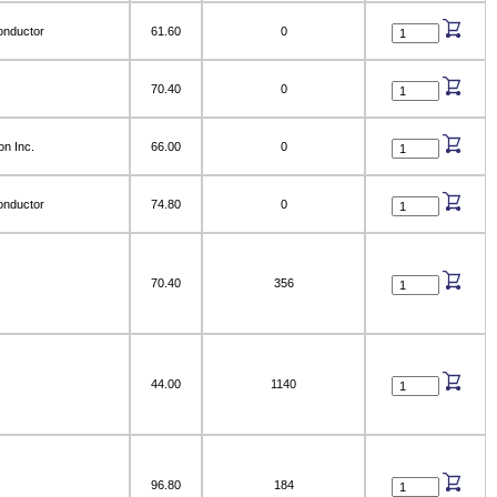
onductor
61.60
0
70.40
0
on Inc.
66.00
0
onductor
74.80
0
70.40
356
44.00
1140
96.80
184