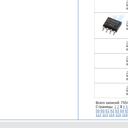
М
К
М
К
К
К
М
К
М
К
Всего записей: 755
Страницы:
1
2
3
4
5
59
60
61
62
63
64
6
112
113
114
115
116