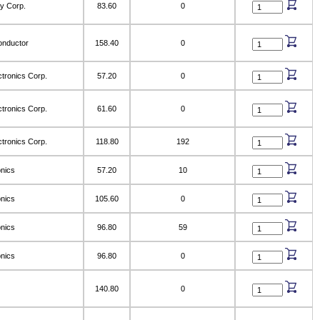
y Corp.
83.60
0
onductor
158.40
0
tronics Corp.
57.20
0
tronics Corp.
61.60
0
tronics Corp.
118.80
192
nics
57.20
10
nics
105.60
0
nics
96.80
59
nics
96.80
0
140.80
0