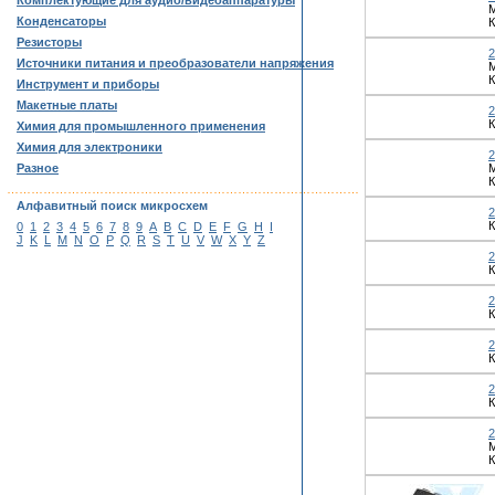
Комплектующие для аудио/видеоаппаратуры
Конденсаторы
К
Резисторы
Источники питания и преобразователи напряжения
К
Инструмент и приборы
Макетные платы
2
К
Химия для промышленного применения
Химия для электроники
Разное
М
К
……………………………………………………………………………
Алфавитный поиск микросхем
2
К
0
1
2
3
4
5
6
7
8
9
A
B
C
D
E
F
G
H
I
J
K
L
M
N
O
P
Q
R
S
T
U
V
W
X
Y
Z
К
К
К
К
К