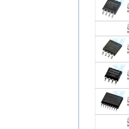
К
К
К
К
К
М
К