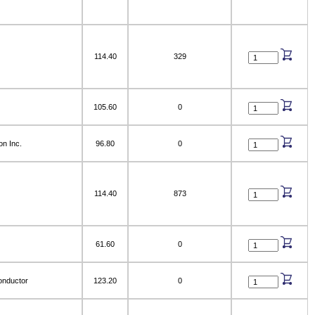
114.40
329
105.60
0
on Inc.
96.80
0
114.40
873
61.60
0
onductor
123.20
0