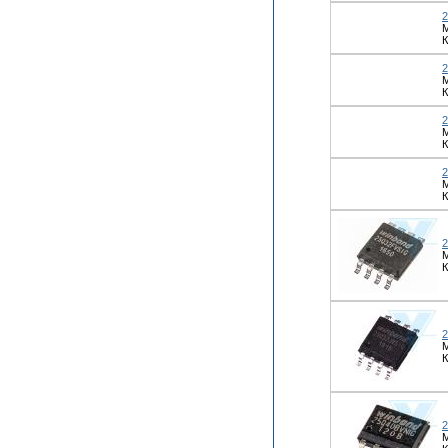
К
К
М
К
К
К
К