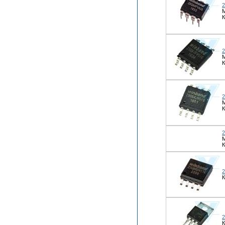
М
К
К
М
К
К
К
К