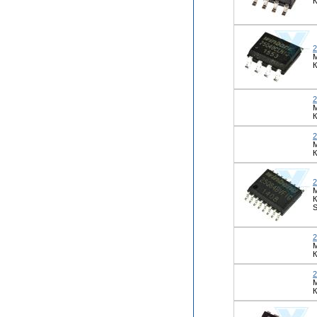
К
К
К
М
К
К
К
К