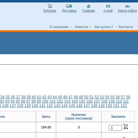
Корзина
Доставка
Главная
e-mail
Карта сайта
О компании
•
Новости
•
Как купить?
•
Контакты
34
35
36
37
38
39
40
41
42
43
44
45
46
47
48
49
50
51
52
53
54
55
56
57
58
92
93
94
95
96
97
98
99
100
101
102
103
104
105
106
107
108
109
110
111
5
136
137
138
139
140
141
142
143
144
145
146
147
148
149
150
151
152
Наличие
ель
Цена
Заказать
(срок поставки)
184.80
0