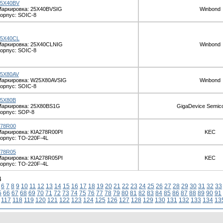
25X40BV
аркировка: 25X40BVSIG
Winbond
орпус: SOIC-8
25X40CL
аркировка: 25X40CLNIG
Winbond
орпус: SOIC-8
25X80AV
Маркировка: W25X80AVSIG
Winbond
орпус: SOIC-8
25X80B
Маркировка: 25X80BS1G
GigaDevice Semic
орпус: SOP-8
278R00
аркировка: KIA278R00PI
KEC
орпус: TO-220F-4L
278R05
аркировка: KIA278R05PI
KEC
орпус: TO-220F-4L
4
6
7
8
9
10
11
12
13
14
15
16
17
18
19
20
21
22
23
24
25
26
27
28
29
30
31
32
33
5
66
67
68
69
70
71
72
73
74
75
76
77
78
79
80
81
82
83
84
85
86
87
88
89
90
91
117
118
119
120
121
122
123
124
125
126
127
128
129
130
131
132
133
134
13