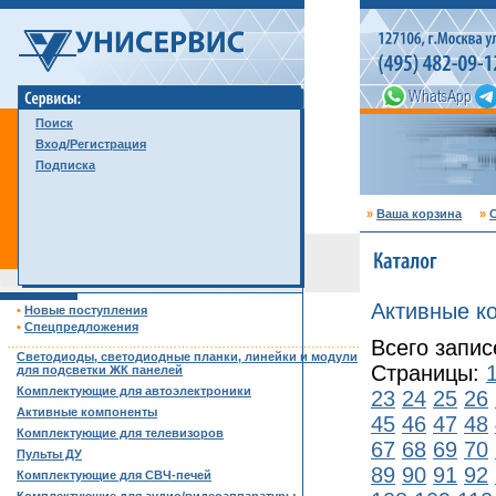
Поиск
Вход/Регистрация
Подписка
»
Ваша корзина
»
С
Активные к
•
Новые поступления
•
Спецпредложения
Всего запис
……………………………………………………………………………
Светодиоды, светодиодные планки, линейки и модули
Страницы:
для подсветки ЖК панелей
Комплектующие для автоэлектроники
23
24
25
26
Активные компоненты
45
46
47
48
Комплектующие для телевизоров
67
68
69
70
Пульты ДУ
89
90
91
92
Комплектующие для СВЧ-печей