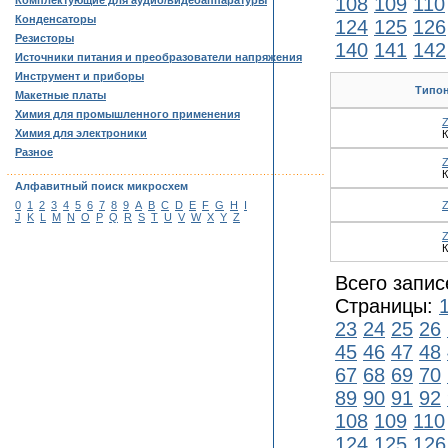
108
109
110
Комплектующие для аудио/видеоаппаратуры
Конденсаторы
124
125
126
Резисторы
140
141
142
Источники питания и преобразователи напряжения
Инструмент и приборы
Типо
Макетные платы
Химия для промышленного применения
Химия для электроники
К
Разное
……………………………………………………………………………
К
Алфавитный поиск микросхем
0
1
2
3
4
5
6
7
8
9
A
B
C
D
E
F
G
H
I
J
K
L
M
N
O
P
Q
R
S
T
U
V
W
X
Y
Z
К
Всего запис
Страницы:
23
24
25
26
45
46
47
48
67
68
69
70
89
90
91
92
108
109
110
124
125
126