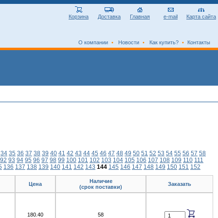
Корзина
Доставка
Главная
e-mail
Карта сайта
О компании
•
Новости
•
Как купить?
•
Контакты
34
35
36
37
38
39
40
41
42
43
44
45
46
47
48
49
50
51
52
53
54
55
56
57
58
92
93
94
95
96
97
98
99
100
101
102
103
104
105
106
107
108
109
110
111
5
136
137
138
139
140
141
142
143
144
145
146
147
148
149
150
151
152
Наличие
Цена
Заказать
(срок поставки)
180.40
58