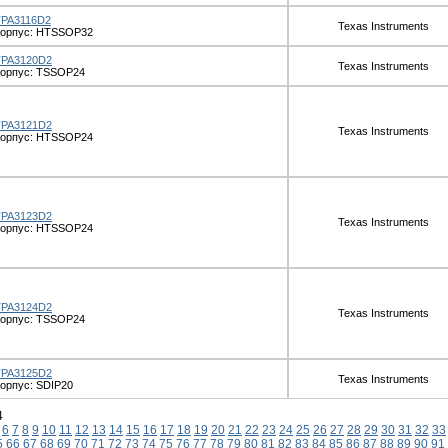
TPA3116D2
Texas Instruments
Корпус: HTSSOP32
TPA3120D2
Texas Instruments
Корпус: TSSOP24
TPA3121D2
Texas Instruments
Корпус: HTSSOP24
TPA3123D2
Texas Instruments
Корпус: HTSSOP24
TPA3124D2
Texas Instruments
Корпус: TSSOP24
TPA3125D2
Texas Instruments
орпус: SDIP20
4
6
7
8
9
10
11
12
13
14
15
16
17
18
19
20
21
22
23
24
25
26
27
28
29
30
31
32
33
5
66
67
68
69
70
71
72
73
74
75
76
77
78
79
80
81
82
83
84
85
86
87
88
89
90
91