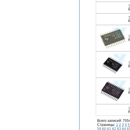
К
Всего записей: 755
Страницы:
1
2
3
4
5
59
60
61
62
63
64
6