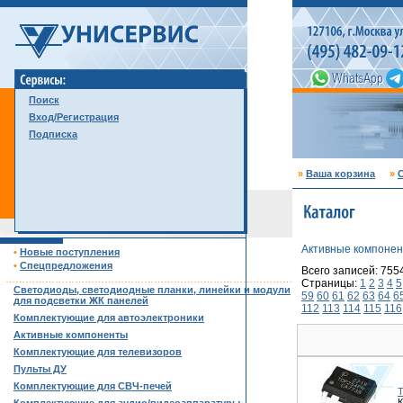
Поиск
Вход/Регистрация
Подписка
»
Ваша корзина
»
С
Активные компоне
•
Новые поступления
•
Спецпредложения
Всего записей: 755
……………………………………………………………………………
Страницы:
1
2
3
4
5
Светодиоды, светодиодные планки, линейки и модули
59
60
61
62
63
64
6
для подсветки ЖК панелей
112
113
114
115
116
Комплектующие для автоэлектроники
Активные компоненты
Комплектующие для телевизоров
Пульты ДУ
Комплектующие для СВЧ-печей
К