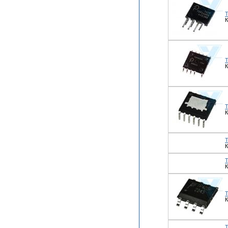
К
К
К
К
К
К