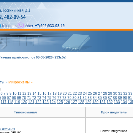
качать прайс-лист от 03-08-2026 (233кбт)
нты »
Микросхемы »
4
6
7
8
9
10
11
12
13
14
15
16
17
18
19
20
21
22
23
24
25
26
27
28
29
30
31
32
33
5
66
67
68
69
70
71
72
73
74
75
76
77
78
79
80
81
82
83
84
85
86
87
88
89
90
91
117
118
119
120
121
122
123
124
125
126
127
128
129
130
131
132
133
134
13
Типономинал
Производитель
TOP254PN
Power Integrations
орпус: DIP-8C