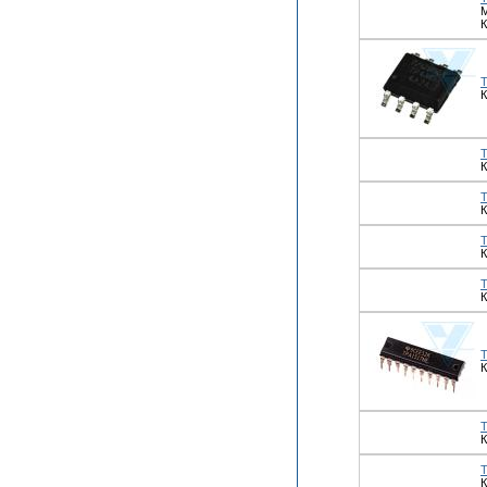
М
К
К
К
К
К
К