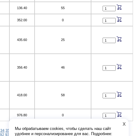
136.40
55
352.00
0
435.60
25
356.40
46
418.00
58
976.80
0
x
Мы обрабатываем cookies, чтобы сделать наш сайт
34
35
36
37
38
39
40
41
42
43
44
45
46
47
48
49
50
51
52
53
54
55
56
57
58
удобнее и персонализированее для вас. Подробнее:
92
93
94
95
96
97
98
99
100
101
102
103
104
105
106
107
108
109
110
111