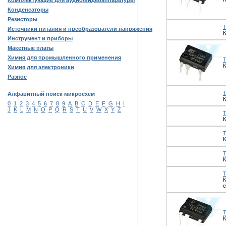
Комплектующие для аудио/видеоаппаратуры
Конденсаторы
Резисторы
Источники питания и преобразователи напряжения
К
Инструмент и приборы
Макетные платы
Химия для промышленного применения
К
Химия для электроники
Разное
……………………………………………………………………………
Алфавитный поиск микросхем
К
0
1
2
3
4
5
6
7
8
9
A
B
C
D
E
F
G
H
I
J
K
L
M
N
O
P
Q
R
S
T
U
V
W
X
Y
Z
К
К
К
К
К