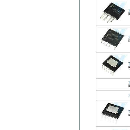
К
К
К
К
К