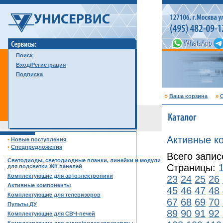
Поиск
Вход/Регистрация
Подписка
»
Ваша корзина
»
С
Активные к
•
Новые поступления
•
Спецпредложения
Всего запис
……………………………………………………………………………
Светодиоды, светодиодные планки, линейки и модули
Страницы:
для подсветки ЖК панелей
Комплектующие для автоэлектроники
23
24
25
26
Активные компоненты
45
46
47
48
Комплектующие для телевизоров
67
68
69
70
Пульты ДУ
89
90
91
92
Комплектующие для СВЧ-печей