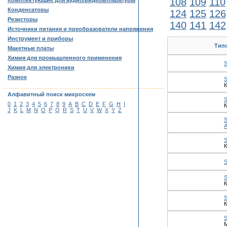
108
109
110
Комплектующие для аудио/видеоаппаратуры
Конденсаторы
124
125
126
Резисторы
140
141
142
Источники питания и преобразователи напряжения
Инструмент и приборы
Тип
Макетные платы
Химия для промышленного применения
Химия для электроники
Разное
К
……………………………………………………………………………
Алфавитный поиск микросхем
S
0
1
2
3
4
5
6
7
8
9
A
B
C
D
E
F
G
H
I
К
J
K
L
M
N
O
P
Q
R
S
T
U
V
W
X
Y
Z
S
К
К
К
М