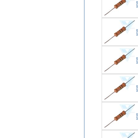
р
р
р
р
р