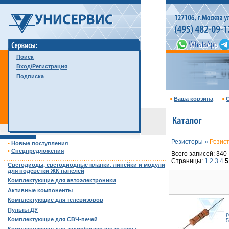
Поиск
Вход/Регистрация
Подписка
»
Ваша корзина
»
С
Резисторы »
Резис
•
Новые поступления
•
Спецпредложения
Всего записей: 340
……………………………………………………………………………
Страницы:
1
2
3
4
5
Светодиоды, светодиодные планки, линейки и модули
для подсветки ЖК панелей
Комплектующие для автоэлектроники
Активные компоненты
Комплектующие для телевизоров
Пульты ДУ
р
Комплектующие для СВЧ-печей