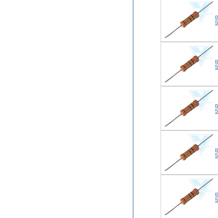
р
р
р
р
р