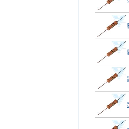
р
р
р
р
р