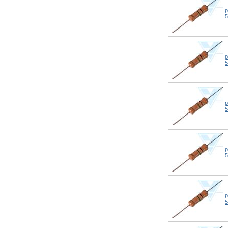
р
р
р
р
р