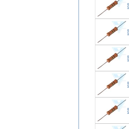
р
р
р
р
р