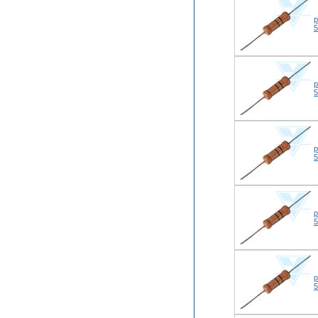
р
р
р
р
р