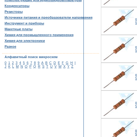
Комплектующие для аудио/видеоаппаратуры
Конденсаторы
Резисторы
Источники питания и преобразователи напряжения
р
Инструмент и приборы
Макетные платы
Химия для промышленного применения
Химия для электроники
Разное
р
……………………………………………………………………………
Алфавитный поиск микросхем
0
1
2
3
4
5
6
7
8
9
A
B
C
D
E
F
G
H
I
J
K
L
M
N
O
P
Q
R
S
T
U
V
W
X
Y
Z
р
р
р