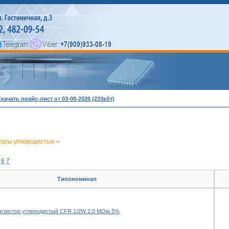
качать прайс-лист от 03-08-2026 (233кбт)
торы углеродистые »
6
7
Типономинал
езистор углеродистый CFR 1/2W 2.0 МОм 5%