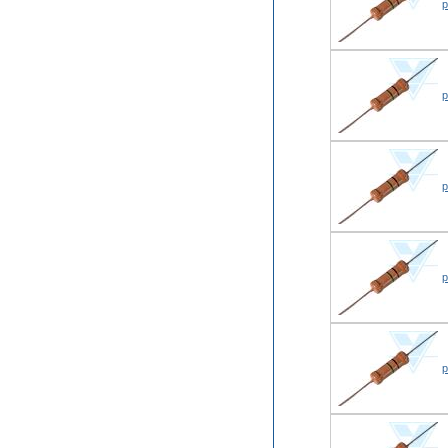
р
р
р
р
р