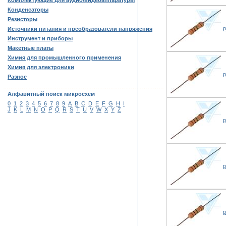
Комплектующие для аудио/видеоаппаратуры
Конденсаторы
Резисторы
р
Источники питания и преобразователи напряжения
Инструмент и приборы
Макетные платы
Химия для промышленного применения
Химия для электроники
р
Разное
……………………………………………………………………………
Алфавитный поиск микросхем
0
1
2
3
4
5
6
7
8
9
A
B
C
D
E
F
G
H
I
J
K
L
M
N
O
P
Q
R
S
T
U
V
W
X
Y
Z
р
р
р