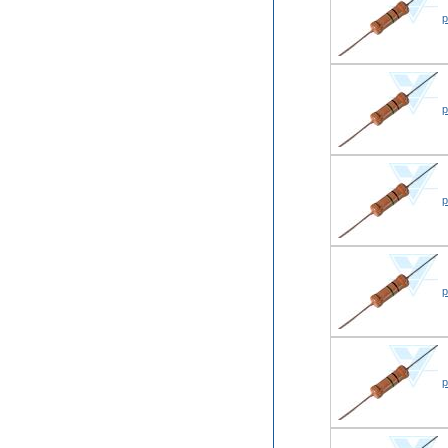
р
р
р
р
р