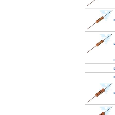
р
р
р
р
р
р