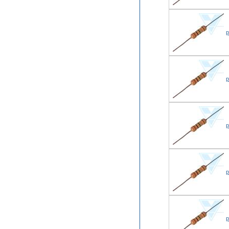
р
р
р
р
р