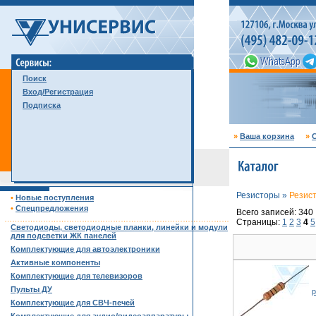
Поиск
Вход/Регистрация
Подписка
»
Ваша корзина
»
С
Резисторы »
Резис
•
Новые поступления
•
Спецпредложения
Всего записей: 340
……………………………………………………………………………
Страницы:
1
2
3
4
5
Светодиоды, светодиодные планки, линейки и модули
для подсветки ЖК панелей
Комплектующие для автоэлектроники
Активные компоненты
Комплектующие для телевизоров
Пульты ДУ
р
Комплектующие для СВЧ-печей