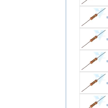
р
р
р
р
р