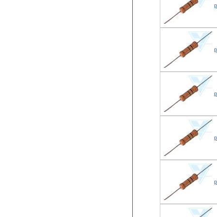
р
р
р
р
р